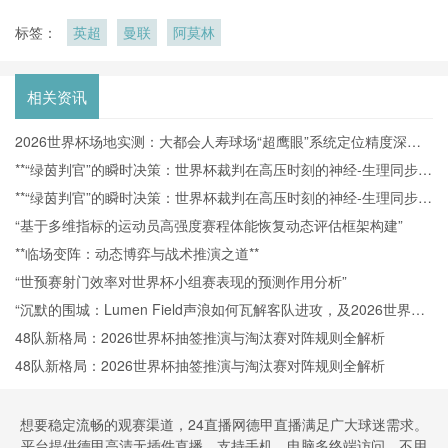
标签：
英超
曼联
阿莫林
相关资讯
2026世界杯场地实测：大都会人寿球场“超鹰眼”系统定位精度深度
拆解
**“绿茵判官”的瞬时决策：世界杯裁判在高压时刻的神经-生理同步解
码**
**“绿茵判官”的瞬时决策：世界杯裁判在高压时刻的神经-生理同步解
码**
“基于多维指标的运动员高强度赛程体能恢复动态评估框架构建”
**临场变阵：动态博弈与战术推演之道**
“世预赛射门效率对世界杯小组赛表现的预测作用分析”
“沉默的围城：Lumen Field声浪如何瓦解客队进攻，及2026世界杯
的应对之策”
48队新格局：2026世界杯抽签推演与淘汰赛对阵规则全解析
48队新格局：2026世界杯抽签推演与淘汰赛对阵规则全解析
想要稳定流畅的观赛渠道，24直播网德甲直播满足广大球迷需求。
平台提供德甲高清无插件直播，支持手机、电脑多终端访问，不用