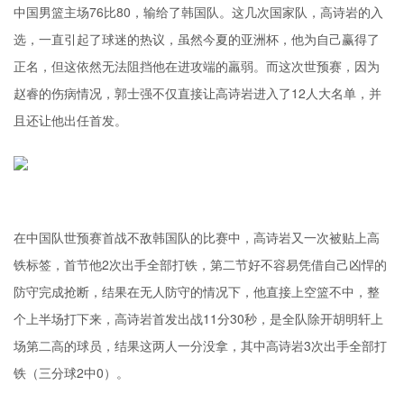
中国男篮主场76比80，输给了韩国队。这几次国家队，高诗岩的入
选，一直引起了球迷的热议，虽然今夏的亚洲杯，他为自己赢得了
正名，但这依然无法阻挡他在进攻端的羸弱。而这次世预赛，因为
赵睿的伤病情况，郭士强不仅直接让高诗岩进入了12人大名单，并
且还让他出任首发。
在中国队世预赛首战不敌韩国队的比赛中，高诗岩又一次被贴上高
铁标签，首节他2次出手全部打铁，第二节好不容易凭借自己凶悍的
防守完成抢断，结果在无人防守的情况下，他直接上空篮不中，整
个上半场打下来，高诗岩首发出战11分30秒，是全队除开胡明轩上
场第二高的球员，结果这两人一分没拿，其中高诗岩3次出手全部打
铁（三分球2中0）。