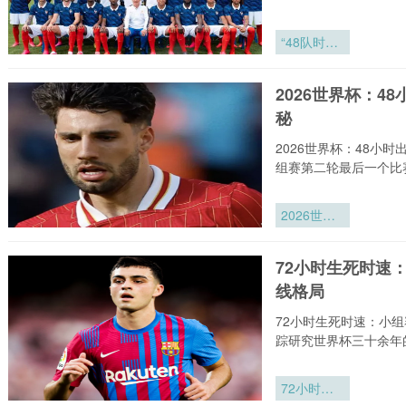
“48队时代
的地缘博
弈：世界杯
2026世界杯：
分档新规如
秘
何改写权力
版图”
2026世界杯：48小
组赛第二轮最后一个比
2026世界
杯：48小
时出线倒计
72小时生死时速
时——极限
线格局
恢复与闪电
备战全揭秘
72小时生死时速：小组
踪研究世界杯三十余年
72小时生