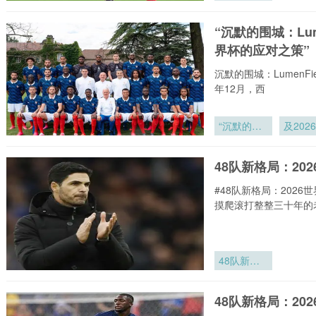
门效率对世
界杯小组赛
“沉默的围城：Lum
表现的预测
界杯的应对之策”
作用分析”
沉默的围城：LumenF
年12月，西
“沉默的围
及202
城：
界杯的
Lumen
之策”
48队新格局：2
Field声浪
如何瓦解客
#48队新格局：202
队进攻
摸爬滚打整整三十年的
48队新格
局：2026
世界杯抽签
48队新格局：2
推演与淘汰