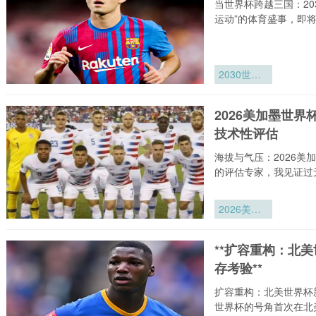
当世界杯跨越三国：2
动态调控系
运动”的体育盛事，即
统
2030世界
杯三国联办
签证机制对
2026美加墨世
参赛队后勤
技术性评估
保障的行政
考验
海拔与气压：2026
的评估专家，我见证过
2026美加
墨世界杯：
海拔梯度如
**扩容重构：北
何重塑比赛
存考验**
用球气压
——一项技
扩容重构：北美世界杯
术性评估
世界杯的号角首次在北