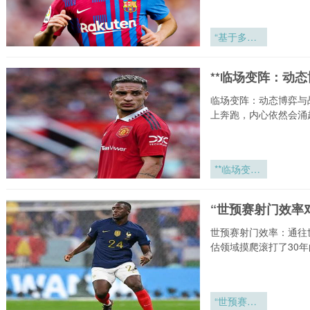
拆解
“基于多维
指标的运动
员高强度赛
**临场变阵：动态
程体能恢复
动态评估框
临场变阵：动态博弈与
架构建”
上奔跑，内心依然会涌
**临场变
阵：动态博
弈与战术推
“世预赛射门效率
演之道**
世预赛射门效率：通往世
估领域摸爬滚打了30年
“世预赛射