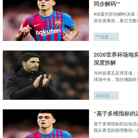
同步解码**
压时刻的神
经-生理同
#绿茵判官的瞬时决策
步解码**
坐在屏幕前，看过无数
**“绿茵判
官”的瞬时
决策：世界
2026世界杯场
杯裁判在高
深度拆解
压时刻的神
经-生理同
当科技遇见足球灵魂：
步解码**
球场中央，我仿佛能听
2026世界
杯场地实
测：大都会
“基于多维指标的
人寿球
场“超鹰
基于多维指标的运动员
眼”系统定
我从青涩的助理教练一
位精度深度