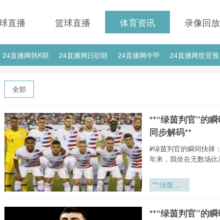
球直播
篮球直播
体育资讯
录像回放
24直播网韩K联
24直播网日职联
24直播网中甲
24直播网世亚预
24直播网西甲
24直播网德甲
24直播网欧冠杯
24直播网中超
全部
**“绿茵判官”
同步解码**
#绿茵判官的瞬间抉择
年来，我坐在无数场比
**“绿茵判
官”的瞬时
决策：世界
**“绿茵判官”
杯裁判在高