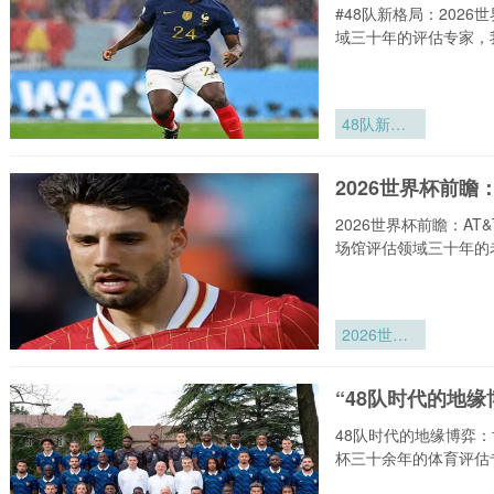
赛对阵规则
#48队新格局：202
全解析
域三十年的评估专家，
48队新格
局：2026
世界杯抽签
2026世界杯前
推演与淘汰
赛对阵规则
2026世界杯前瞻：A
全解析
场馆评估领域三十年的
2026世界
杯前瞻：
AT&T体育
“48队时代的地
场球门锚固
系统改造技
48队时代的地缘博弈
术深度解读
杯三十余年的体育评估