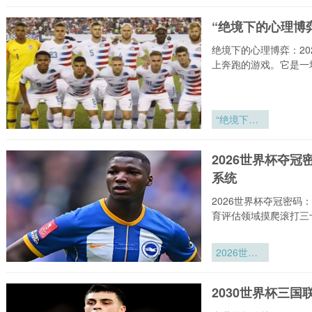
死时速：小
组赛末轮恢
“绝境下的心理博弈
复周期如何
重塑2026
绝境下的心理博弈：20
世界杯出线
上奔跑的游戏。它是一
格局
“绝境下的
心理博弈：
2026世界
2026世界杯夺
杯末轮意志
系统
对决”
2026世界杯夺冠密
育评估领域摸爬滚打三
2026世界
杯夺冠密
码：八场硬
2030世界杯三
仗中的体能
释放节奏与